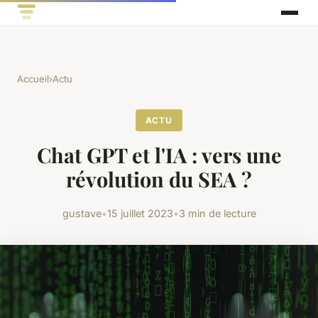
Accueil
›
Actu
ACTU
Chat GPT et l'IA : vers une
révolution du SEA ?
gustave
•
15 juillet 2023
•
3 min de lecture