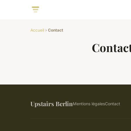
Accueil
›
Contact
Contac
Upstairs Berlin
Mentions légales
Contact