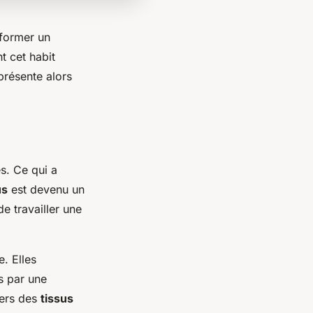
sformer un
t cet habit
présente alors
s. Ce qui a
us
est devenu un
de travailler une
. Elles
s par une
vers des
tissus