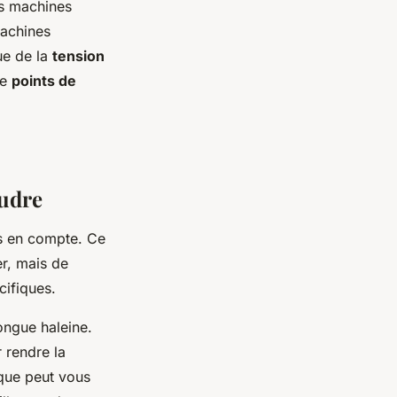
es machines
machines
ue de la
tension
de
points de
oudre
ris en compte. Ce
r, mais de
cifiques.
longue haleine.
 rendre la
que peut vous