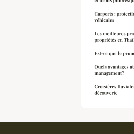
endroits pittoresq
Carports : protecti
véhicules
Les meilleures pra
propriétés en Thaï
Est-ce que le prune
Quels avantages at
management ?
Croisières fluviale
découverte