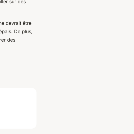
ller sur des
e devrait être
épais. De plus,
rer des