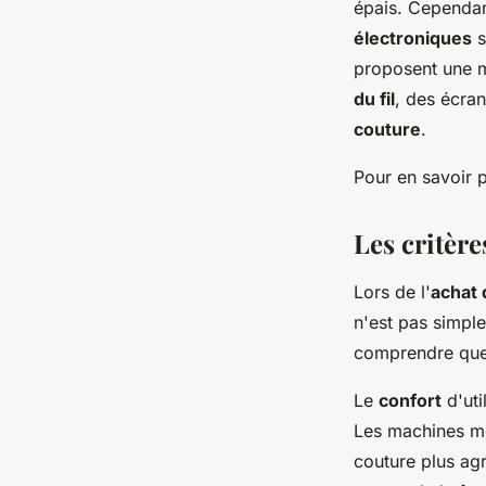
épais. Cependant
électroniques
s
proposent une mu
du fil
, des écran
couture
.
Pour en savoir 
Les critère
Lors de l'
achat 
n'est pas simpl
comprendre quel
Le
confort
d'uti
Les machines mo
couture plus ag