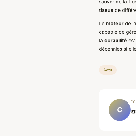
sauver de la fru
tissus
de différe
Le
moteur
de la
capable de gér
la
durabilité
est
décennies si ell
Actu
EC
G
g