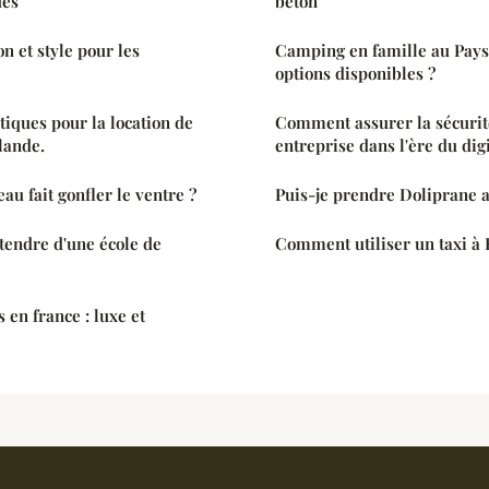
ues
béton
on et style pour les
Camping en famille au Pays
options disponibles ?
tiques pour la location de
Comment assurer la sécurit
lande.
entreprise dans l'ère du digi
au fait gonfler le ventre ?
Puis-je prendre Doliprane a
tendre d'une école de
Comment utiliser un taxi à
s en france : luxe et