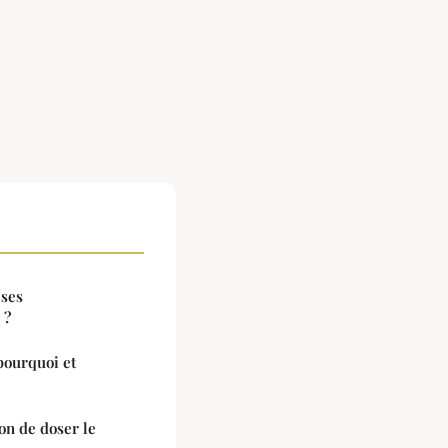
 ses
 ?
pourquoi et
çon de doser le