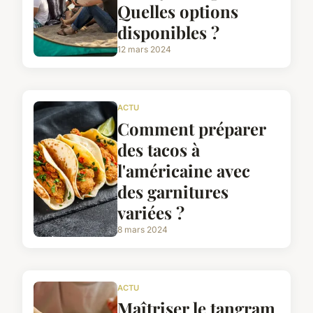
Quelles options
disponibles ?
12 mars 2024
ACTU
Comment préparer
des tacos à
l'américaine avec
des garnitures
variées ?
8 mars 2024
ACTU
Maîtriser le tangram