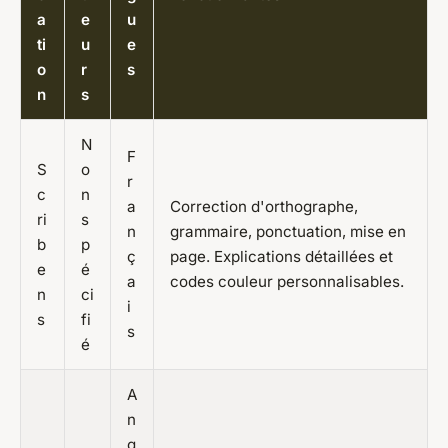
a
e
u
ti
u
e
o
r
s
n
s
N
F
S
o
r
c
n
a
Correction d'orthographe,
ri
s
n
grammaire, ponctuation, mise en
b
p
ç
page. Explications détaillées et
e
é
a
codes couleur personnalisables.
n
ci
i
s
fi
s
é
A
n
g