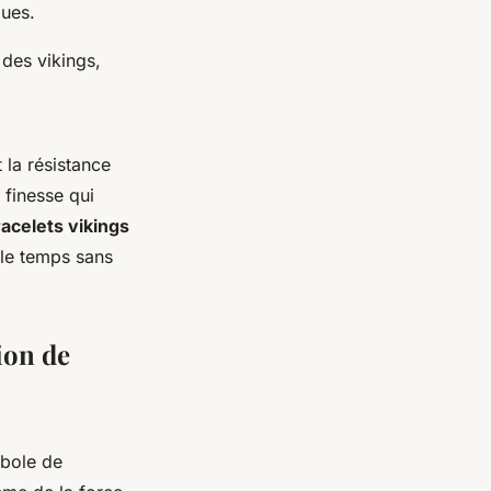
ques.
 des vikings,
 la résistance
finesse qui
acelets vikings
 le temps sans
ion de
mbole de