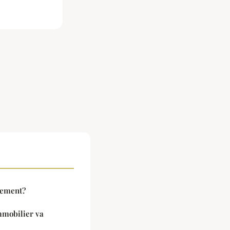
gement?
mmobilier va