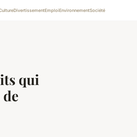
Culture
Divertissement
Emploi
Environnement
Société
its qui
 de