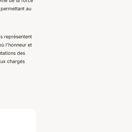
ème de la force
 permettant au
s représentent
ù l'honneur et
ntations des
oux chargés