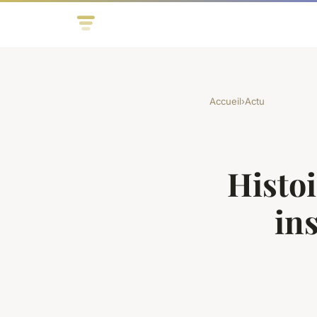
Accueil
›
Actu
Histoi
in