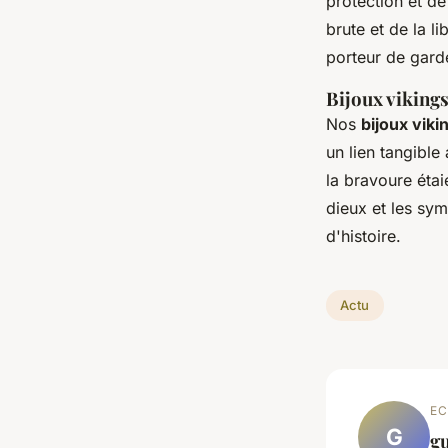
protection et d
brute et de la l
porteur de gard
Bijoux vikings 
Nos
bijoux viki
un lien tangibl
la bravoure étai
dieux et les sy
d'histoire.
Actu
EC
G
g