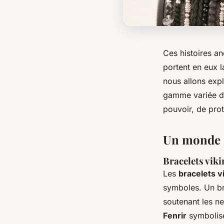
Ces histoires an
portent en eux la
nous allons expl
gamme variée de
pouvoir, de pro
Un monde d
Bracelets viki
Les
bracelets v
symboles. Un br
soutenant les n
Fenrir
symbolise