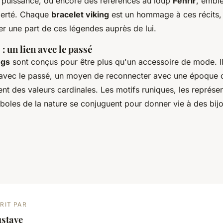
e puissance, ou encore des références au loup
Fenrir
, embl
iberté. Chaque
bracelet viking
est un hommage à ces récits,
er une part de ces légendes auprès de lui.
: un lien avec le passé
ngs
sont conçus pour être plus qu'un accessoire de mode. Il
e avec le passé, un moyen de reconnecter avec une époque o
ent des valeurs cardinales. Les motifs runiques, les représe
mboles de la nature se conjuguent pour donner vie à des bij
RIT PAR
ustave