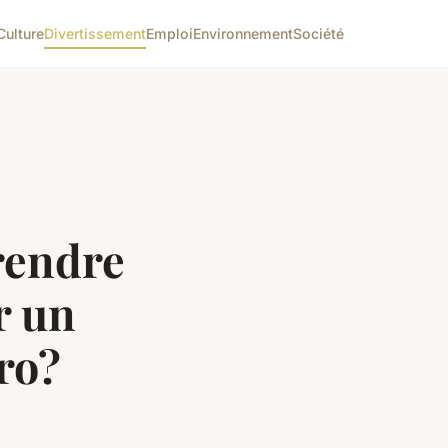
Culture
Divertissement
Emploi
Environnement
Société
rendre
r un
ro?