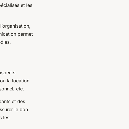
écialisés et les
’organisation,
nication permet
édias.
 aspects
 ou la location
sonnel, etc.
ipants et des
assurer le bon
s les