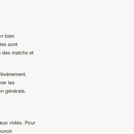
on bien
les sont
s des matchs et
l’événement.
rer les
on générale.
jeux vidéo. Pour
ouvoir