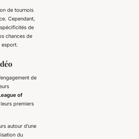
ion de tournois
nce. Cependant,
spécificités de
vos chances de
 esport.
idéo
 l’engagement de
eurs
League of
 leurs premiers
urs autour d’une
isation du