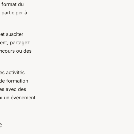
e format du
 participer à
t susciter
ent, partagez
oncours ou des
s activités
 de formation
res avec des
noi un événement
e